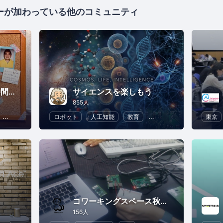
ーが加わっている他のコミュニティ
テックジムと愉快な仲間たち
サイエンスを楽しもう
855人
Python
人工知能
ロボット
ChatGPT
人工知能
教育
自然・環境
ChatGPT
東京
コワーキングスペース秋葉原 Weeyble
156人