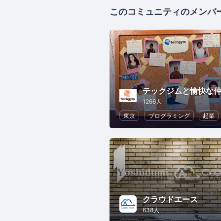
このコミュニティのメンバ
1266人
東京
プログラミング
起業
クラウドエース
638人